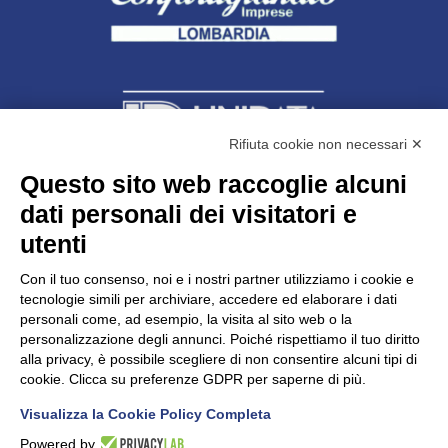
Rifiuta cookie non necessari ✕
Questo sito web raccoglie alcuni
dati personali dei visitatori e
Unidata s.r.l
con unico socio
Largo dell’Artigianato, 1 - 23100 Sondrio
utenti
Telefono
0342.514315
Fax 0342.514316
Con il tuo consenso, noi e i nostri partner utilizziamo i cookie e
C.F. 00481790145 - N.REA SO-36426
tecnologie simili per archiviare, accedere ed elaborare i dati
PEC:
unidata.sondrio@legalmail.it
personali come, ad esempio, la visita al sito web o la
Cap. soc. euro 100.000,00 i.v.
personalizzazione degli annunci. Poiché rispettiamo il tuo diritto
alla privacy, è possibile scegliere di non consentire alcuni tipi di
cookie. Clicca su preferenze GDPR per saperne di più.
Visualizza la Cookie Policy Completa
CONFARTIGIANATO - Informative privacy
Cookie Policy
Powered by