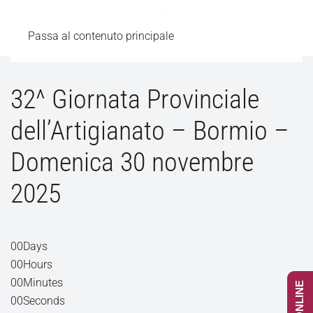
Passa al contenuto principale
32^ Giornata Provinciale
dell’Artigianato – Bormio –
Domenica 30 novembre
2025
00
Days
00
Hours
00
Minutes
00
Seconds