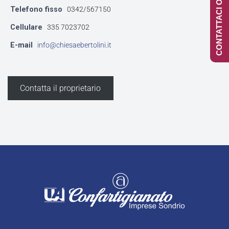
CONTATTACI ONLINE
Telefono fisso
0342/567150
Cellulare
335 7023702
E-mail
info@chiesaebertolini.it
Contatta il proprietario