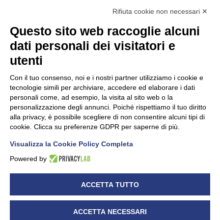
Rifiuta cookie non necessari ✕
Questo sito web raccoglie alcuni
dati personali dei visitatori e
Unidata s.r.l
con unico socio
Largo dell’Artigianato, 1 - 23100 Sondrio
utenti
Telefono
0342.514315
Fax 0342.514316
Con il tuo consenso, noi e i nostri partner utilizziamo i cookie e
C.F. 00481790145 - N.REA SO-36426
tecnologie simili per archiviare, accedere ed elaborare i dati
PEC:
unidata.sondrio@legalmail.it
personali come, ad esempio, la visita al sito web o la
Cap. soc. euro 100.000,00 i.v.
personalizzazione degli annunci. Poiché rispettiamo il tuo diritto
alla privacy, è possibile scegliere di non consentire alcuni tipi di
cookie. Clicca su preferenze GDPR per saperne di più.
Visualizza la Cookie Policy Completa
CONFARTIGIANATO - Informative privacy
Cookie Policy
Powered by
Dichiarazione di accessibilità
UNIDATA - Informativa privacy (per i clienti)
ACCETTA TUTTO
UNIDATA - Whistleblowing
ACCETTA NECESSARI