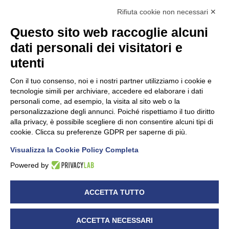
Rifiuta cookie non necessari ✕
Questo sito web raccoglie alcuni
dati personali dei visitatori e
Unidata s.r.l
con unico socio
Largo dell’Artigianato, 1 - 23100 Sondrio
utenti
Telefono
0342.514315
Fax 0342.514316
Con il tuo consenso, noi e i nostri partner utilizziamo i cookie e
C.F. 00481790145 - N.REA SO-36426
tecnologie simili per archiviare, accedere ed elaborare i dati
PEC:
unidata.sondrio@legalmail.it
personali come, ad esempio, la visita al sito web o la
Cap. soc. euro 100.000,00 i.v.
personalizzazione degli annunci. Poiché rispettiamo il tuo diritto
alla privacy, è possibile scegliere di non consentire alcuni tipi di
cookie. Clicca su preferenze GDPR per saperne di più.
Visualizza la Cookie Policy Completa
CONFARTIGIANATO - Informative privacy
Cookie Policy
Powered by
Dichiarazione di accessibilità
UNIDATA - Informativa privacy (per i clienti)
ACCETTA TUTTO
UNIDATA - Whistleblowing
ACCETTA NECESSARI