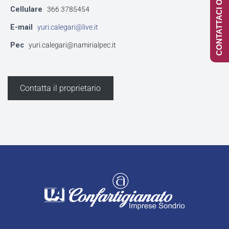
CONTATTACI ONLINE
Cellulare
366 3785454
E-mail
yuri.calegari@live.it
Pec
yuri.calegari@namirialpec.it
Contatta il proprietario