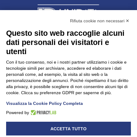
Rifiuta cookie non necessari ✕
Questo sito web raccoglie alcuni
dati personali dei visitatori e
Unidata s.r.l
con unico socio
Largo dell’Artigianato, 1 - 23100 Sondrio
utenti
Telefono
0342.514315
Fax 0342.514316
Con il tuo consenso, noi e i nostri partner utilizziamo i cookie e
C.F. 00481790145 - N.REA SO-36426
tecnologie simili per archiviare, accedere ed elaborare i dati
PEC:
unidata.sondrio@legalmail.it
personali come, ad esempio, la visita al sito web o la
Cap. soc. euro 100.000,00 i.v.
personalizzazione degli annunci. Poiché rispettiamo il tuo diritto
alla privacy, è possibile scegliere di non consentire alcuni tipi di
cookie. Clicca su preferenze GDPR per saperne di più.
Visualizza la Cookie Policy Completa
CONFARTIGIANATO - Informative privacy
Cookie Policy
Powered by
Dichiarazione di accessibilità
UNIDATA - Informativa privacy (per i clienti)
ACCETTA TUTTO