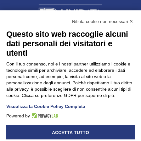
Rifiuta cookie non necessari ✕
Questo sito web raccoglie alcuni
dati personali dei visitatori e
Unidata s.r.l
con unico socio
Largo dell’Artigianato, 1 - 23100 Sondrio
utenti
Telefono
0342.514315
Fax 0342.514316
Con il tuo consenso, noi e i nostri partner utilizziamo i cookie e
C.F. 00481790145 - N.REA SO-36426
tecnologie simili per archiviare, accedere ed elaborare i dati
PEC:
unidata.sondrio@legalmail.it
personali come, ad esempio, la visita al sito web o la
Cap. soc. euro 100.000,00 i.v.
personalizzazione degli annunci. Poiché rispettiamo il tuo diritto
alla privacy, è possibile scegliere di non consentire alcuni tipi di
cookie. Clicca su preferenze GDPR per saperne di più.
Visualizza la Cookie Policy Completa
CONFARTIGIANATO - Informative privacy
Cookie Policy
Powered by
Dichiarazione di accessibilità
UNIDATA - Informativa privacy (per i clienti)
ACCETTA TUTTO