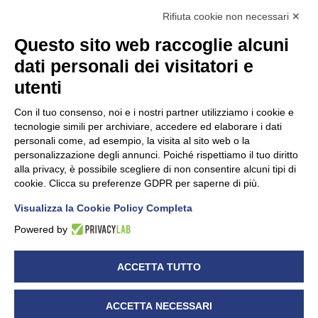
Rifiuta cookie non necessari ✕
Questo sito web raccoglie alcuni
dati personali dei visitatori e
Unidata s.r.l
con unico socio
Largo dell’Artigianato, 1 - 23100 Sondrio
utenti
Telefono
0342.514315
Fax 0342.514316
Con il tuo consenso, noi e i nostri partner utilizziamo i cookie e
C.F. 00481790145 - N.REA SO-36426
tecnologie simili per archiviare, accedere ed elaborare i dati
PEC:
unidata.sondrio@legalmail.it
personali come, ad esempio, la visita al sito web o la
Cap. soc. euro 100.000,00 i.v.
personalizzazione degli annunci. Poiché rispettiamo il tuo diritto
alla privacy, è possibile scegliere di non consentire alcuni tipi di
cookie. Clicca su preferenze GDPR per saperne di più.
Visualizza la Cookie Policy Completa
CONFARTIGIANATO - Informative privacy
Cookie Policy
Powered by
Dichiarazione di accessibilità
UNIDATA - Informativa privacy (per i clienti)
ACCETTA TUTTO
UNIDATA - Whistleblowing
ACCETTA NECESSARI