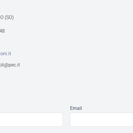
NO (SO)
48
oni.it
li@pec.it
Email