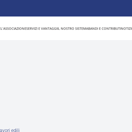
E
L'ASSOCIAZIONE
SERVIZI E VANTAGGI
IL NOSTRO SISTEMA
BANDI E CONTRIBUTI
NOTIZI
lavori edili