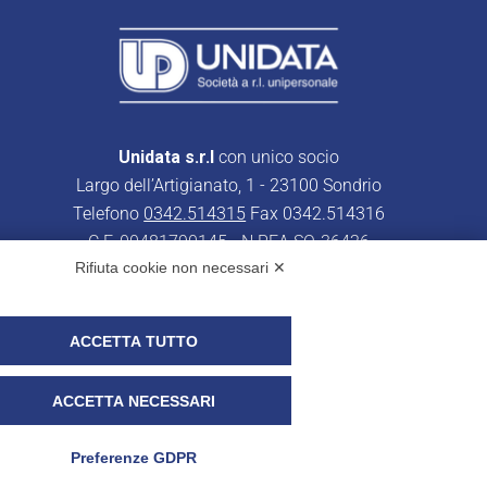
Unidata s.r.l
con unico socio
Largo dell’Artigianato, 1 - 23100 Sondrio
Telefono
0342.514315
Fax 0342.514316
C.F. 00481790145 - N.REA SO-36426
Rifiuta cookie non necessari ✕
PEC:
unidata.sondrio@legalmail.it
Cap. soc. euro 100.000,00 i.v.
ACCETTA TUTTO
ACCETTA NECESSARI
r i clienti)
UNIDATA - Whistleblowing
Preferenze GDPR