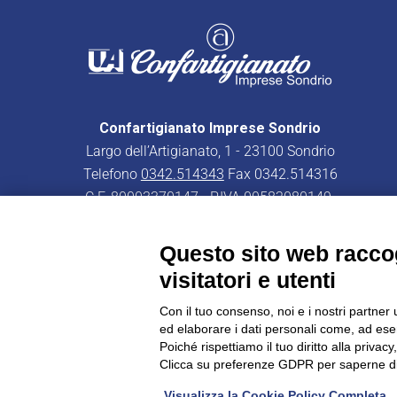
Confartigianato Imprese Sondrio
Largo dell’Artigianato, 1 - 23100 Sondrio
Telefono
0342.514343
Fax 0342.514316
C.F. 80003370147 - P.IVA 00582080149
PEC:
confartigianatoimpresesondrio@legalmail.it
Questo sito web raccog
visitatori e utenti
Con il tuo consenso, noi e i nostri partner 
ed elaborare i dati personali come, ad esem
CONFARTIGIANATO - Informative privacy
Cookie Policy
Poiché rispettiamo il tuo diritto alla privacy
Clicca su preferenze GDPR per saperne di
Visualizza la Cookie Policy Completa