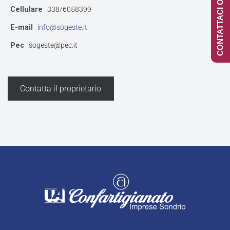
CONTATTACI ONLINE
Cellulare
338/6058399
E-mail
info@sogeste.it
Pec
sogeste@pec.it
Contatta il proprietario