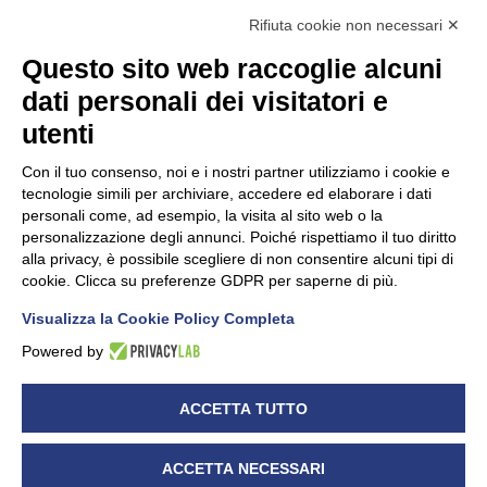
Rifiuta cookie non necessari ✕
Questo sito web raccoglie alcuni
dati personali dei visitatori e
Unidata s.r.l
con unico socio
Largo dell’Artigianato, 1 - 23100 Sondrio
utenti
Telefono
0342.514315
Fax 0342.514316
Con il tuo consenso, noi e i nostri partner utilizziamo i cookie e
C.F. 00481790145 - N.REA SO-36426
tecnologie simili per archiviare, accedere ed elaborare i dati
PEC:
unidata.sondrio@legalmail.it
personali come, ad esempio, la visita al sito web o la
Cap. soc. euro 100.000,00 i.v.
personalizzazione degli annunci. Poiché rispettiamo il tuo diritto
alla privacy, è possibile scegliere di non consentire alcuni tipi di
cookie. Clicca su preferenze GDPR per saperne di più.
Visualizza la Cookie Policy Completa
CONFARTIGIANATO - Informative privacy
Cookie Policy
Powered by
Dichiarazione di accessibilità
UNIDATA - Informativa privacy (per i clienti)
ACCETTA TUTTO
UNIDATA - Whistleblowing
ACCETTA NECESSARI