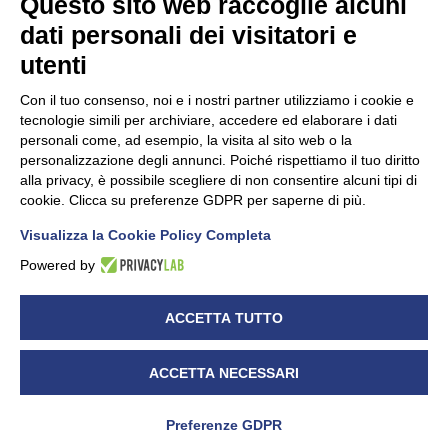
Questo sito web raccoglie alcuni
dati personali dei visitatori e
Unidata s.r.l
con unico socio
Largo dell’Artigianato, 1 - 23100 Sondrio
utenti
Telefono
0342.514315
Fax 0342.514316
Con il tuo consenso, noi e i nostri partner utilizziamo i cookie e
C.F. 00481790145 - N.REA SO-36426
tecnologie simili per archiviare, accedere ed elaborare i dati
PEC:
unidata.sondrio@legalmail.it
personali come, ad esempio, la visita al sito web o la
Cap. soc. euro 100.000,00 i.v.
personalizzazione degli annunci. Poiché rispettiamo il tuo diritto
alla privacy, è possibile scegliere di non consentire alcuni tipi di
cookie. Clicca su preferenze GDPR per saperne di più.
Visualizza la Cookie Policy Completa
CONFARTIGIANATO - Informative privacy
Cookie Policy
Powered by
Dichiarazione di accessibilità
UNIDATA - Informativa privacy (per i clienti)
ACCETTA TUTTO
UNIDATA - Whistleblowing
ACCETTA NECESSARI
Preferenze GDPR