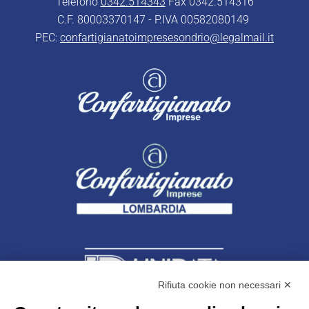
Telefono
0342.514343
Fax 0342.514316
C.F. 80003370147 - P.IVA 00582080149
PEC:
confartigianatoimpresesondrio@legalmail.it
Rifiuta cookie non necessari ✕