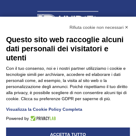
Rifiuta cookie non necessari ✕
Questo sito web raccoglie alcuni
dati personali dei visitatori e
Unidata s.r.l
con unico socio
Largo dell’Artigianato, 1 - 23100 Sondrio
utenti
Telefono
0342.514315
Fax 0342.514316
Con il tuo consenso, noi e i nostri partner utilizziamo i cookie e
C.F. 00481790145 - N.REA SO-36426
tecnologie simili per archiviare, accedere ed elaborare i dati
PEC:
unidata.sondrio@legalmail.it
personali come, ad esempio, la visita al sito web o la
Cap. soc. euro 100.000,00 i.v.
personalizzazione degli annunci. Poiché rispettiamo il tuo diritto
alla privacy, è possibile scegliere di non consentire alcuni tipi di
cookie. Clicca su preferenze GDPR per saperne di più.
Visualizza la Cookie Policy Completa
CONFARTIGIANATO - Informative privacy
Cookie Policy
Powered by
Dichiarazione di accessibilità
UNIDATA - Informativa privacy (per i clienti)
ACCETTA TUTTO