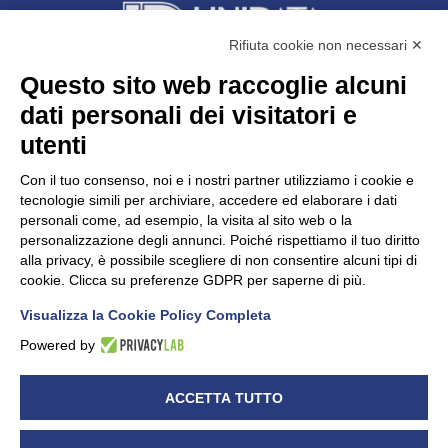
Rifiuta cookie non necessari ✕
Questo sito web raccoglie alcuni
dati personali dei visitatori e
Unidata s.r.l
con unico socio
Largo dell’Artigianato, 1 - 23100 Sondrio
utenti
Telefono
0342.514315
Fax 0342.514316
Con il tuo consenso, noi e i nostri partner utilizziamo i cookie e
C.F. 00481790145 - N.REA SO-36426
tecnologie simili per archiviare, accedere ed elaborare i dati
PEC:
unidata.sondrio@legalmail.it
personali come, ad esempio, la visita al sito web o la
Cap. soc. euro 100.000,00 i.v.
personalizzazione degli annunci. Poiché rispettiamo il tuo diritto
alla privacy, è possibile scegliere di non consentire alcuni tipi di
cookie. Clicca su preferenze GDPR per saperne di più.
Visualizza la Cookie Policy Completa
CONFARTIGIANATO - Informative privacy
Cookie Policy
Powered by
Dichiarazione di accessibilità
UNIDATA - Informativa privacy (per i clienti)
ACCETTA TUTTO
UNIDATA - Whistleblowing