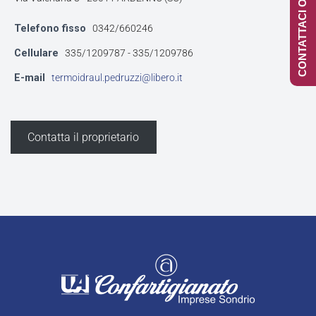
CONTATTACI ONLINE
Telefono fisso
0342/660246
Cellulare
335/1209787 - 335/1209786
E-mail
termoidraul.pedruzzi@libero.it
Contatta il proprietario