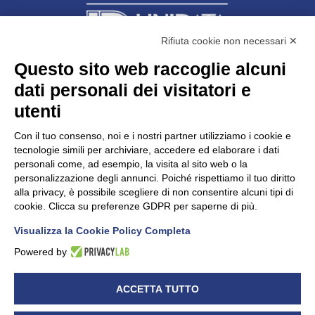
Rifiuta cookie non necessari ✕
Questo sito web raccoglie alcuni
dati personali dei visitatori e
Unidata s.r.l
con unico socio
Largo dell’Artigianato, 1 - 23100 Sondrio
utenti
Telefono
0342.514315
Fax 0342.514316
Con il tuo consenso, noi e i nostri partner utilizziamo i cookie e
C.F. 00481790145 - N.REA SO-36426
tecnologie simili per archiviare, accedere ed elaborare i dati
PEC:
unidata.sondrio@legalmail.it
personali come, ad esempio, la visita al sito web o la
Cap. soc. euro 100.000,00 i.v.
personalizzazione degli annunci. Poiché rispettiamo il tuo diritto
alla privacy, è possibile scegliere di non consentire alcuni tipi di
cookie. Clicca su preferenze GDPR per saperne di più.
Visualizza la Cookie Policy Completa
CONFARTIGIANATO - Informative privacy
Cookie Policy
Powered by
Dichiarazione di accessibilità
UNIDATA - Informativa privacy (per i clienti)
ACCETTA TUTTO
UNIDATA - Whistleblowing