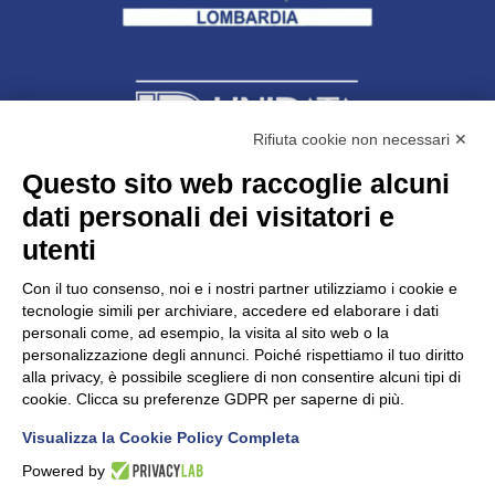
Rifiuta cookie non necessari ✕
Questo sito web raccoglie alcuni
dati personali dei visitatori e
Unidata s.r.l
con unico socio
Largo dell’Artigianato, 1 - 23100 Sondrio
utenti
Telefono
0342.514315
Fax 0342.514316
Con il tuo consenso, noi e i nostri partner utilizziamo i cookie e
C.F. 00481790145 - N.REA SO-36426
tecnologie simili per archiviare, accedere ed elaborare i dati
PEC:
unidata.sondrio@legalmail.it
personali come, ad esempio, la visita al sito web o la
Cap. soc. euro 100.000,00 i.v.
personalizzazione degli annunci. Poiché rispettiamo il tuo diritto
alla privacy, è possibile scegliere di non consentire alcuni tipi di
cookie. Clicca su preferenze GDPR per saperne di più.
Visualizza la Cookie Policy Completa
CONFARTIGIANATO - Informative privacy
Cookie Policy
Powered by
Dichiarazione di accessibilità