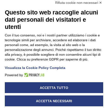
Rifiuta cookie non necessari ✕
Questo sito web raccoglie alcuni
dati personali dei visitatori e
Unidata s.r.l
con unico socio
Largo dell’Artigianato, 1 - 23100 Sondrio
utenti
Telefono
0342.514315
Fax 0342.514316
Con il tuo consenso, noi e i nostri partner utilizziamo i cookie e
C.F. 00481790145 - N.REA SO-36426
tecnologie simili per archiviare, accedere ed elaborare i dati
PEC:
unidata.sondrio@legalmail.it
personali come, ad esempio, la visita al sito web o la
Cap. soc. euro 100.000,00 i.v.
personalizzazione degli annunci. Poiché rispettiamo il tuo diritto
alla privacy, è possibile scegliere di non consentire alcuni tipi di
cookie. Clicca su preferenze GDPR per saperne di più.
Visualizza la Cookie Policy Completa
CONFARTIGIANATO - Informative privacy
Cookie Policy
Powered by
Dichiarazione di accessibilità
UNIDATA - Informativa privacy (per i clienti)
ACCETTA TUTTO
UNIDATA - Whistleblowing
ACCETTA NECESSARI