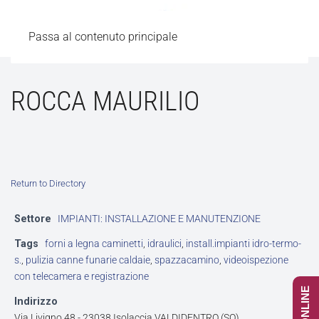
Passa al contenuto principale
ROCCA MAURILIO
Return to Directory
Settore
IMPIANTI: INSTALLAZIONE E MANUTENZIONE
Tags
forni a legna caminetti
,
idraulici
,
install.impianti idro-termo-
s.
,
pulizia canne funarie caldaie
,
spazzacamino
,
videoispezione
con telecamera e registrazione
Indirizzo
Via Livigno 48 - 23038 Isolaccia VALDIDENTRO (SO)