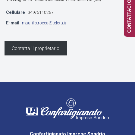
CONTATTACI ONLINE
Cellulare
349/6110257
E-mail
maurilio.rocca@teletu.it
Contatta il proprietario
Confartigianato Imprese Sondrio