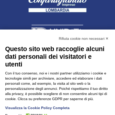
Rifiuta cookie non necessari ✕
Questo sito web raccoglie alcuni
dati personali dei visitatori e
Unidata s.r.l
con unico socio
Largo dell’Artigianato, 1 - 23100 Sondrio
utenti
Telefono
0342.514315
Fax 0342.514316
Con il tuo consenso, noi e i nostri partner utilizziamo i cookie e
C.F. 00481790145 - N.REA SO-36426
tecnologie simili per archiviare, accedere ed elaborare i dati
PEC:
unidata.sondrio@legalmail.it
personali come, ad esempio, la visita al sito web o la
Cap. soc. euro 100.000,00 i.v.
personalizzazione degli annunci. Poiché rispettiamo il tuo diritto
alla privacy, è possibile scegliere di non consentire alcuni tipi di
cookie. Clicca su preferenze GDPR per saperne di più.
Visualizza la Cookie Policy Completa
CONFARTIGIANATO - Informative privacy
Cookie Policy