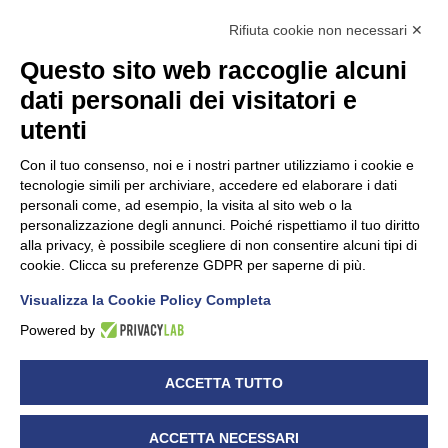
Rifiuta cookie non necessari ✕
Questo sito web raccoglie alcuni
dati personali dei visitatori e
Unidata s.r.l
con unico socio
Largo dell’Artigianato, 1 - 23100 Sondrio
utenti
Telefono
0342.514315
Fax 0342.514316
Con il tuo consenso, noi e i nostri partner utilizziamo i cookie e
C.F. 00481790145 - N.REA SO-36426
tecnologie simili per archiviare, accedere ed elaborare i dati
PEC:
unidata.sondrio@legalmail.it
personali come, ad esempio, la visita al sito web o la
Cap. soc. euro 100.000,00 i.v.
personalizzazione degli annunci. Poiché rispettiamo il tuo diritto
alla privacy, è possibile scegliere di non consentire alcuni tipi di
cookie. Clicca su preferenze GDPR per saperne di più.
Visualizza la Cookie Policy Completa
CONFARTIGIANATO - Informative privacy
Cookie Policy
Powered by
Dichiarazione di accessibilità
UNIDATA - Informativa privacy (per i clienti)
ACCETTA TUTTO
UNIDATA - Whistleblowing
ACCETTA NECESSARI