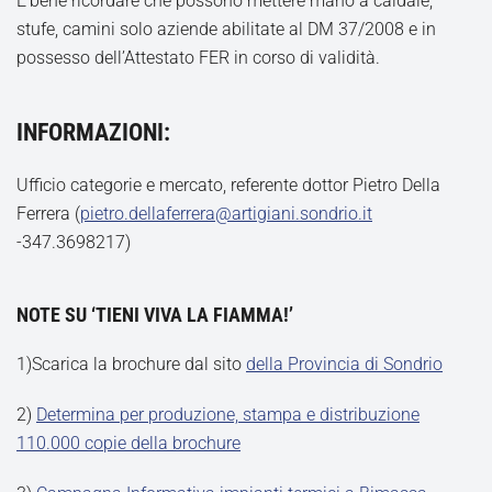
E’bene ricordare che possono mettere mano a caldaie,
stufe, camini solo aziende abilitate al DM 37/2008 e in
possesso dell’Attestato FER in corso di validità.
INFORMAZIONI:
Ufficio categorie e mercato, referente dottor Pietro Della
Ferrera (
pietro.dellaferrera@artigiani.sondrio.it
-347.3698217)
NOTE SU ‘TIENI VIVA LA FIAMMA!’
1)Scarica la brochure dal sito
della Provincia di Sondrio
2)
Determina per produzione, stampa e distribuzione
110.000 copie della brochure