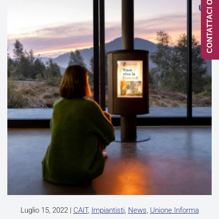
CONTATTACI ONLINE
Luglio 15, 2022
|
CAIT
,
Impiantisti
,
News
,
Unione Informa