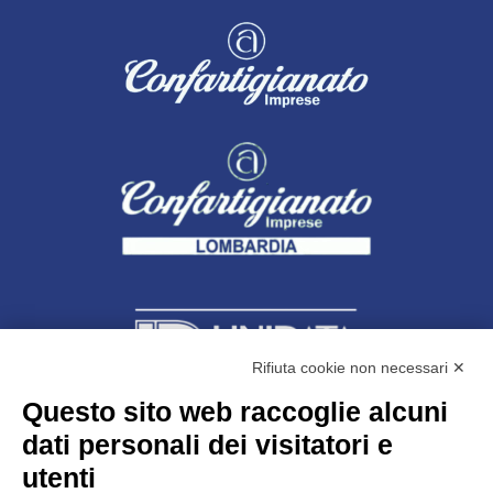
Rifiuta cookie non necessari ✕
Questo sito web raccoglie alcuni
dati personali dei visitatori e
Unidata s.r.l
con unico socio
Largo dell’Artigianato, 1 - 23100 Sondrio
utenti