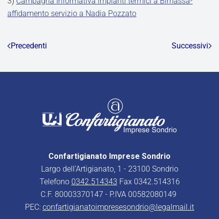
3)
Campagna Informativa impianti termici a Bimassa-
affidamento servizio a Nadia Pozzato
Precedenti
Successivi
Confartigianato Imprese Sondrio
Largo dell’Artigianato, 1 - 23100 Sondrio
Telefono
0342.514343
Fax 0342.514316
C.F. 80003370147 - P.IVA 00582080149
PEC:
confartigianatoimpresesondrio@legalmail.it