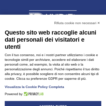
Rifiuta cookie non necessari ✕
Questo sito web raccoglie alcuni
dati personali dei visitatori e
Unidata s.r.l
con unico socio
Largo dell’Artigianato, 1 - 23100 Sondrio
utenti
Telefono
0342.514315
Fax 0342.514316
Con il tuo consenso, noi e i nostri partner utilizziamo i cookie e
C.F. 00481790145 - N.REA SO-36426
tecnologie simili per archiviare, accedere ed elaborare i dati
PEC:
unidata.sondrio@legalmail.it
personali come, ad esempio, la visita al sito web o la
Cap. soc. euro 100.000,00 i.v.
personalizzazione degli annunci. Poiché rispettiamo il tuo diritto
alla privacy, è possibile scegliere di non consentire alcuni tipi di
cookie. Clicca su preferenze GDPR per saperne di più.
Visualizza la Cookie Policy Completa
CONFARTIGIANATO - Informative privacy
Cookie Policy
Powered by
Dichiarazione di accessibilità
UNIDATA - Informativa privacy (per i clienti)