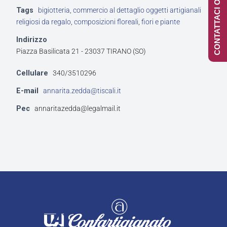
CONTATTACI ONLINE
Tags
bigiotteria
,
commercio al dettaglio oggetti artigianali
religiosi da regalo
,
composizioni floreali
,
fiori e piante
Indirizzo
Piazza Basilicata 21 - 23037 TIRANO (SO)
Cellulare
340/3510296
E-mail
annarita.zedda@tiscali.it
Pec
annaritazedda@legalmail.it