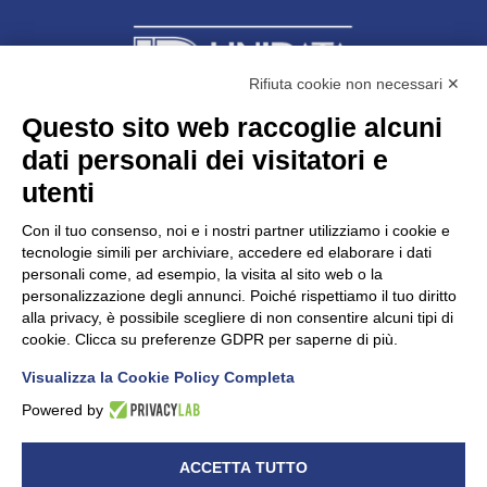
Rifiuta cookie non necessari ✕
Questo sito web raccoglie alcuni
dati personali dei visitatori e
Unidata s.r.l
con unico socio
Largo dell’Artigianato, 1 - 23100 Sondrio
utenti
Telefono
0342.514315
Fax 0342.514316
Con il tuo consenso, noi e i nostri partner utilizziamo i cookie e
C.F. 00481790145 - N.REA SO-36426
tecnologie simili per archiviare, accedere ed elaborare i dati
PEC:
unidata.sondrio@legalmail.it
personali come, ad esempio, la visita al sito web o la
Cap. soc. euro 100.000,00 i.v.
personalizzazione degli annunci. Poiché rispettiamo il tuo diritto
alla privacy, è possibile scegliere di non consentire alcuni tipi di
cookie. Clicca su preferenze GDPR per saperne di più.
Visualizza la Cookie Policy Completa
CONFARTIGIANATO - Informative privacy
Cookie Policy
Powered by
Dichiarazione di accessibilità
UNIDATA - Informativa privacy (per i clienti)
ACCETTA TUTTO