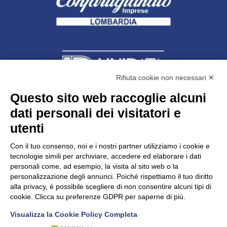
Rifiuta cookie non necessari ✕
Questo sito web raccoglie alcuni
Unidata s.r.l
con unico socio
dati personali dei visitatori e
Largo dell’Artigianato, 1 - 23100 Sondrio
utenti
Telefono
0342.514315
Fax 0342.514316
Con il tuo consenso, noi e i nostri partner utilizziamo i cookie e
C.F. 00481790145 - N.REA SO-36426
tecnologie simili per archiviare, accedere ed elaborare i dati
PEC:
unidata.sondrio@legalmail.it
personali come, ad esempio, la visita al sito web o la
Cap. soc. euro 100.000,00 i.v.
personalizzazione degli annunci. Poiché rispettiamo il tuo diritto
alla privacy, è possibile scegliere di non consentire alcuni tipi di
cookie. Clicca su preferenze GDPR per saperne di più.
Visualizza la Cookie Policy Completa
CONFARTIGIANATO - Informative privacy
Cookie Policy