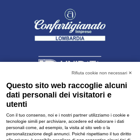
Rifiuta cookie non necessari ✕
Questo sito web raccoglie alcuni
Unidata s.r.l
con unico socio
dati personali dei visitatori e
Largo dell’Artigianato, 1 - 23100 Sondrio
utenti
Telefono
0342.514315
Fax 0342.514316
Con il tuo consenso, noi e i nostri partner utilizziamo i cookie e
C.F. 00481790145 - N.REA SO-36426
tecnologie simili per archiviare, accedere ed elaborare i dati
PEC:
unidata.sondrio@legalmail.it
personali come, ad esempio, la visita al sito web o la
Cap. soc. euro 100.000,00 i.v.
personalizzazione degli annunci. Poiché rispettiamo il tuo diritto