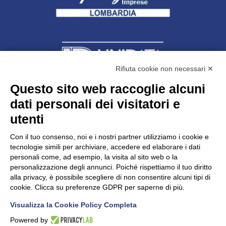
Rifiuta cookie non necessari ✕
Questo sito web raccoglie alcuni
dati personali dei visitatori e
Unidata s.r.l
con unico socio
Largo dell’Artigianato, 1 - 23100 Sondrio
utenti
Telefono
0342.514315
Fax 0342.514316
Con il tuo consenso, noi e i nostri partner utilizziamo i cookie e
C.F. 00481790145 - N.REA SO-36426
tecnologie simili per archiviare, accedere ed elaborare i dati
PEC:
unidata.sondrio@legalmail.it
personali come, ad esempio, la visita al sito web o la
Cap. soc. euro 100.000,00 i.v.
personalizzazione degli annunci. Poiché rispettiamo il tuo diritto
alla privacy, è possibile scegliere di non consentire alcuni tipi di
cookie. Clicca su preferenze GDPR per saperne di più.
Visualizza la Cookie Policy Completa
CONFARTIGIANATO - Informative privacy
Cookie Policy
Powered by