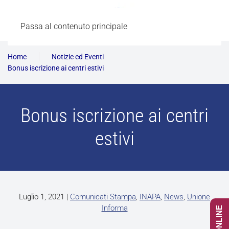
Passa al contenuto principale
Home
Notizie ed Eventi
Bonus iscrizione ai centri estivi
Bonus iscrizione ai centri
estivi
Luglio 1, 2021
|
Comunicati Stampa
,
INAPA
,
News
,
Unione
Informa