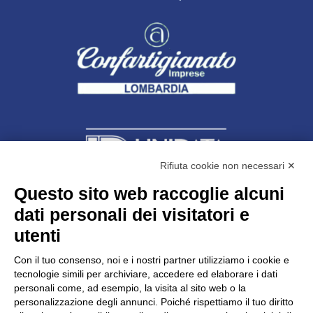
Rifiuta cookie non necessari ✕
Questo sito web raccoglie alcuni
dati personali dei visitatori e
Unidata s.r.l
con unico socio
Largo dell’Artigianato, 1 - 23100 Sondrio
utenti
Telefono
0342.514315
Fax 0342.514316
Con il tuo consenso, noi e i nostri partner utilizziamo i cookie e
C.F. 00481790145 - N.REA SO-36426
tecnologie simili per archiviare, accedere ed elaborare i dati
PEC:
unidata.sondrio@legalmail.it
personali come, ad esempio, la visita al sito web o la
Cap. soc. euro 100.000,00 i.v.
personalizzazione degli annunci. Poiché rispettiamo il tuo diritto