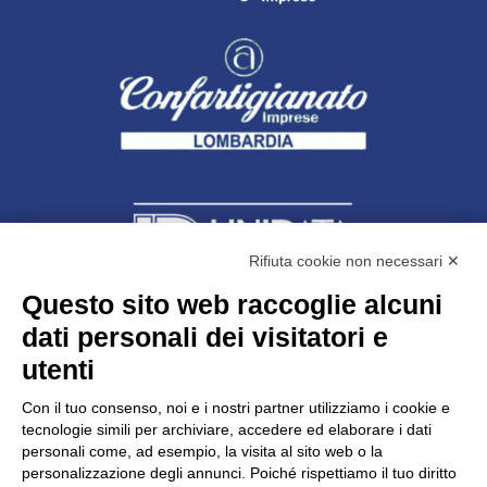
Rifiuta cookie non necessari ✕
Questo sito web raccoglie alcuni
dati personali dei visitatori e
Unidata s.r.l
con unico socio
Largo dell’Artigianato, 1 - 23100 Sondrio
utenti
Telefono
0342.514315
Fax 0342.514316
Con il tuo consenso, noi e i nostri partner utilizziamo i cookie e
C.F. 00481790145 - N.REA SO-36426
tecnologie simili per archiviare, accedere ed elaborare i dati
PEC:
unidata.sondrio@legalmail.it
personali come, ad esempio, la visita al sito web o la
Cap. soc. euro 100.000,00 i.v.
personalizzazione degli annunci. Poiché rispettiamo il tuo diritto