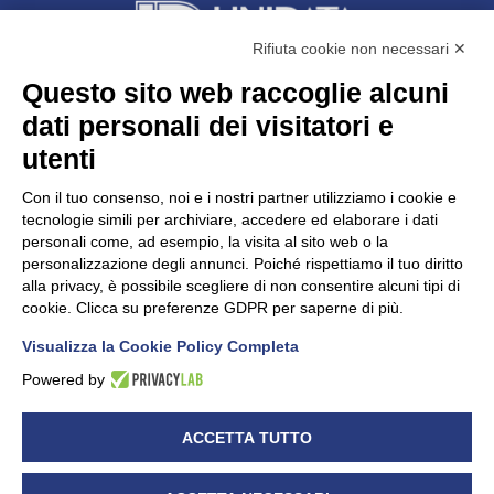
Rifiuta cookie non necessari ✕
Questo sito web raccoglie alcuni
dati personali dei visitatori e
Unidata s.r.l
con unico socio
Largo dell’Artigianato, 1 - 23100 Sondrio
utenti
Telefono
0342.514315
Fax 0342.514316
Con il tuo consenso, noi e i nostri partner utilizziamo i cookie e
C.F. 00481790145 - N.REA SO-36426
tecnologie simili per archiviare, accedere ed elaborare i dati
PEC:
unidata.sondrio@legalmail.it
personali come, ad esempio, la visita al sito web o la
Cap. soc. euro 100.000,00 i.v.
personalizzazione degli annunci. Poiché rispettiamo il tuo diritto
alla privacy, è possibile scegliere di non consentire alcuni tipi di
cookie. Clicca su preferenze GDPR per saperne di più.
Visualizza la Cookie Policy Completa
CONFARTIGIANATO - Informative privacy
Cookie Policy
Powered by
Dichiarazione di accessibilità
UNIDATA - Informativa privacy (per i clienti)
ACCETTA TUTTO
UNIDATA - Whistleblowing