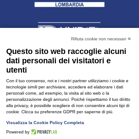
Rifiuta cookie non necessari ✕
Questo sito web raccoglie alcuni
dati personali dei visitatori e
Unidata s.r.l
con unico socio
Largo dell’Artigianato, 1 - 23100 Sondrio
utenti
Telefono
0342.514315
Fax 0342.514316
Con il tuo consenso, noi e i nostri partner utilizziamo i cookie e
C.F. 00481790145 - N.REA SO-36426
tecnologie simili per archiviare, accedere ed elaborare i dati
PEC:
unidata.sondrio@legalmail.it
personali come, ad esempio, la visita al sito web o la
Cap. soc. euro 100.000,00 i.v.
personalizzazione degli annunci. Poiché rispettiamo il tuo diritto
alla privacy, è possibile scegliere di non consentire alcuni tipi di
cookie. Clicca su preferenze GDPR per saperne di più.
Visualizza la Cookie Policy Completa
CONFARTIGIANATO - Informative privacy
Cookie Policy
Powered by
Dichiarazione di accessibilità