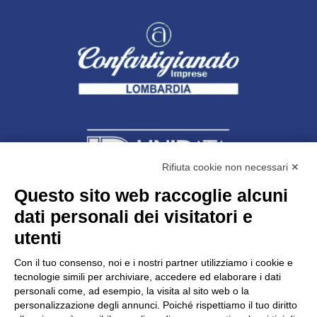
Rifiuta cookie non necessari ✕
Questo sito web raccoglie alcuni
dati personali dei visitatori e
Unidata s.r.l
con unico socio
Largo dell’Artigianato, 1 - 23100 Sondrio
utenti
Telefono
0342.514315
Fax 0342.514316
Con il tuo consenso, noi e i nostri partner utilizziamo i cookie e
C.F. 00481790145 - N.REA SO-36426
tecnologie simili per archiviare, accedere ed elaborare i dati
PEC:
unidata.sondrio@legalmail.it
personali come, ad esempio, la visita al sito web o la
Cap. soc. euro 100.000,00 i.v.
personalizzazione degli annunci. Poiché rispettiamo il tuo diritto