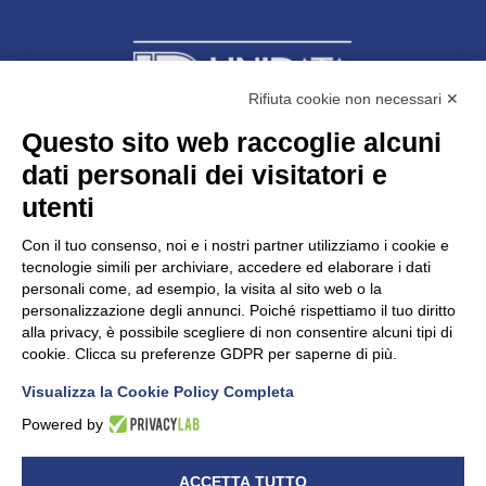
Rifiuta cookie non necessari ✕
Questo sito web raccoglie alcuni
dati personali dei visitatori e
Unidata s.r.l
con unico socio
Largo dell’Artigianato, 1 - 23100 Sondrio
utenti
Telefono
0342.514315
Fax 0342.514316
Con il tuo consenso, noi e i nostri partner utilizziamo i cookie e
C.F. 00481790145 - N.REA SO-36426
tecnologie simili per archiviare, accedere ed elaborare i dati
PEC:
unidata.sondrio@legalmail.it
personali come, ad esempio, la visita al sito web o la
Cap. soc. euro 100.000,00 i.v.
personalizzazione degli annunci. Poiché rispettiamo il tuo diritto
alla privacy, è possibile scegliere di non consentire alcuni tipi di
cookie. Clicca su preferenze GDPR per saperne di più.
Visualizza la Cookie Policy Completa
CONFARTIGIANATO - Informative privacy
Cookie Policy
Powered by
Dichiarazione di accessibilità
UNIDATA - Informativa privacy (per i clienti)
ACCETTA TUTTO