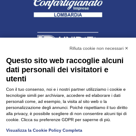
Rifiuta cookie non necessari ✕
Questo sito web raccoglie alcuni
dati personali dei visitatori e
Unidata s.r.l
con unico socio
Largo dell’Artigianato, 1 - 23100 Sondrio
utenti
Telefono
0342.514315
Fax 0342.514316
Con il tuo consenso, noi e i nostri partner utilizziamo i cookie e
C.F. 00481790145 - N.REA SO-36426
tecnologie simili per archiviare, accedere ed elaborare i dati
PEC:
unidata.sondrio@legalmail.it
personali come, ad esempio, la visita al sito web o la
Cap. soc. euro 100.000,00 i.v.
personalizzazione degli annunci. Poiché rispettiamo il tuo diritto
alla privacy, è possibile scegliere di non consentire alcuni tipi di
cookie. Clicca su preferenze GDPR per saperne di più.
Visualizza la Cookie Policy Completa
CONFARTIGIANATO - Informative privacy
Cookie Policy