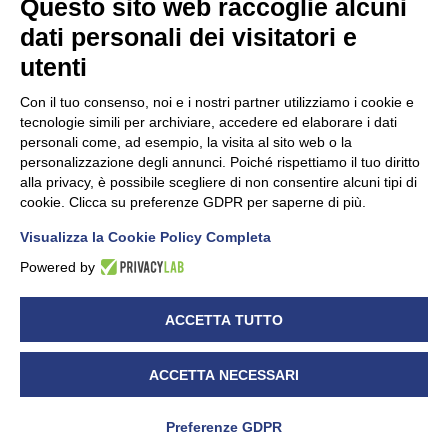
Questo sito web raccoglie alcuni
dati personali dei visitatori e
Unidata s.r.l
con unico socio
Largo dell’Artigianato, 1 - 23100 Sondrio
utenti
Telefono
0342.514315
Fax 0342.514316
Con il tuo consenso, noi e i nostri partner utilizziamo i cookie e
C.F. 00481790145 - N.REA SO-36426
tecnologie simili per archiviare, accedere ed elaborare i dati
PEC:
unidata.sondrio@legalmail.it
personali come, ad esempio, la visita al sito web o la
Cap. soc. euro 100.000,00 i.v.
personalizzazione degli annunci. Poiché rispettiamo il tuo diritto
alla privacy, è possibile scegliere di non consentire alcuni tipi di
cookie. Clicca su preferenze GDPR per saperne di più.
Visualizza la Cookie Policy Completa
CONFARTIGIANATO - Informative privacy
Cookie Policy
Powered by
Dichiarazione di accessibilità
UNIDATA - Informativa privacy (per i clienti)
ACCETTA TUTTO
UNIDATA - Whistleblowing
ACCETTA NECESSARI
Preferenze GDPR