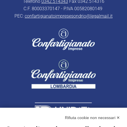
Telefono
0342.514343
Fax 0342.514316
C.F. 80003370147 - P.IVA 00582080149
PEC:
confartigianatoimpresesondrio@legalmail.it
Rifiuta cookie non necessari ✕