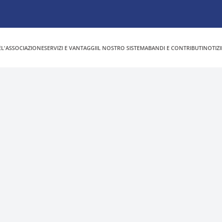
E
L'ASSOCIAZIONE
SERVIZI E VANTAGGI
IL NOSTRO SISTEMA
BANDI E CONTRIBUTI
NOTIZI