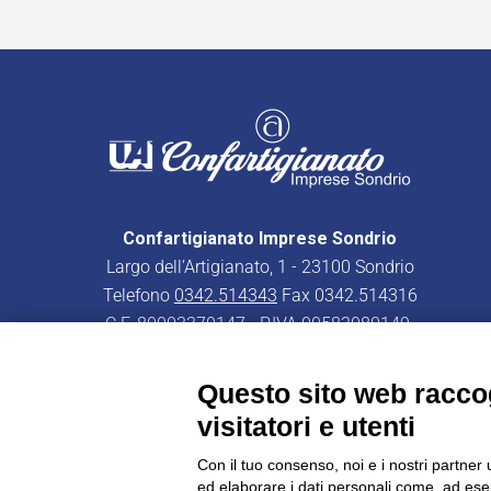
Confartigianato Imprese Sondrio
Largo dell’Artigianato, 1 - 23100 Sondrio
Telefono
0342.514343
Fax 0342.514316
C.F. 80003370147 - P.IVA 00582080149
PEC:
confartigianatoimpresesondrio@legalmail.it
Questo sito web raccog
visitatori e utenti
Con il tuo consenso, noi e i nostri partner 
ed elaborare i dati personali come, ad esem