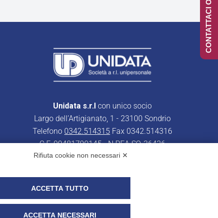
CONTATTACI ONLINE
Unidata s.r.l
con unico socio
Largo dell’Artigianato, 1 - 23100 Sondrio
Telefono
0342.514315
Fax 0342.514316
C.F. 00481790145 - N.REA SO-36426
Rifiuta cookie non necessari ✕
PEC:
unidata.sondrio@legalmail.it
Cap. soc. euro 100.000,00 i.v.
ACCETTA TUTTO
ACCETTA NECESSARI