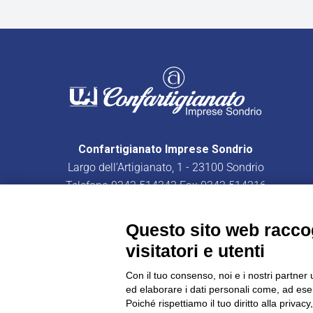
Confartigianato Imprese Sondrio
Largo dell’Artigianato, 1 - 23100 Sondrio
Telefono
0342.514343
Fax 0342.514316
C.F. 80003370147 - P.IVA 00582080149
PEC:
confartigianatoimpresesondrio@legalmail.it
Questo sito web raccog
visitatori e utenti
Con il tuo consenso, noi e i nostri partner 
ed elaborare i dati personali come, ad esem
CONFARTIGIANATO - Informative privacy
Cookie Policy
Poiché rispettiamo il tuo diritto alla privacy