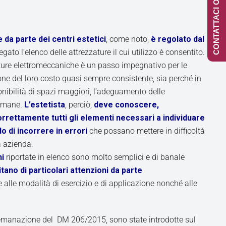
CONTATTACI ONLINE
 da parte dei centri estetici
, come noto,
è regolato dal
legato l’elenco delle attrezzature il cui utilizzo è consentito.
ture elettromeccaniche è un passo impegnativo per le
ione del loro costo quasi sempre consistente, sia perché in
nibilità di spazi maggiori, l’adeguamento delle
e umane.
L’estetista
, perciò,
deve conoscere,
rettamente tutti gli elementi necessari a individuare
do di incorrere in errori
che possano mettere in difficoltà
a azienda.
ni
riportate in elenco sono molto semplici e di banale
tano di particolari attenzioni da parte
 alle modalità di esercizio e di applicazione nonché alle
’emanazione del DM 206/2015, sono state introdotte sul