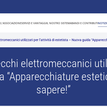
E
L'ASSOCIAZIONE
SERVIZI E VANTAGGI
IL NOSTRO SISTEMA
BANDI E CONTRIBUTI
NOTIZI
romeccanici utilizzati per l’attività di estetista – Nuova guida “Apparec
hi elettromeccanici utilizz
a “Apparecchiature estet
sapere!”