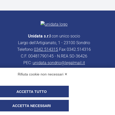
Unidata s.r.l
con unico socio
Largo dell’Artigianato, 1 - 23100 Sondrio
Telefono
0342.514315
Fax 0342.514316
C.F. 00481790145 - N.REA SO-36426
PEC:
unidata.sondrio@legalmail.it
Cap. soc. euro 100.000,00 i.v.
Rifiuta cookie non necessari ✕
ACCETTA TUTTO
ACCETTA NECESSARI
r i clienti)
UNIDATA - Whistleblowing