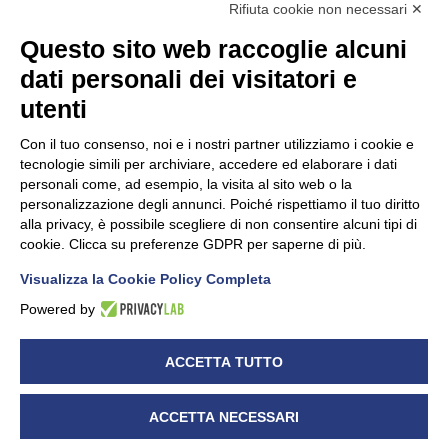
Rifiuta cookie non necessari ✕
Questo sito web raccoglie alcuni
dati personali dei visitatori e
Unidata s.r.l
con unico socio
Largo dell’Artigianato, 1 - 23100 Sondrio
utenti
Telefono
0342.514315
Fax 0342.514316
Con il tuo consenso, noi e i nostri partner utilizziamo i cookie e
C.F. 00481790145 - N.REA SO-36426
tecnologie simili per archiviare, accedere ed elaborare i dati
PEC:
unidata.sondrio@legalmail.it
personali come, ad esempio, la visita al sito web o la
Cap. soc. euro 100.000,00 i.v.
personalizzazione degli annunci. Poiché rispettiamo il tuo diritto
alla privacy, è possibile scegliere di non consentire alcuni tipi di
cookie. Clicca su preferenze GDPR per saperne di più.
Visualizza la Cookie Policy Completa
CONFARTIGIANATO - Informative privacy
Cookie Policy
Powered by
Dichiarazione di accessibilità
UNIDATA - Informativa privacy (per i clienti)
ACCETTA TUTTO
UNIDATA - Whistleblowing
ACCETTA NECESSARI