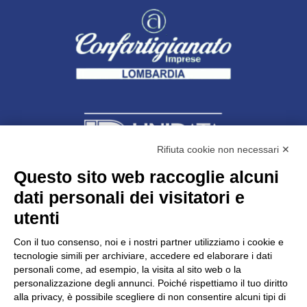
Rifiuta cookie non necessari ✕
Questo sito web raccoglie alcuni
dati personali dei visitatori e
Unidata s.r.l
con unico socio
Largo dell’Artigianato, 1 - 23100 Sondrio
utenti
Telefono
0342.514315
Fax 0342.514316
Con il tuo consenso, noi e i nostri partner utilizziamo i cookie e
C.F. 00481790145 - N.REA SO-36426
tecnologie simili per archiviare, accedere ed elaborare i dati
PEC:
unidata.sondrio@legalmail.it
personali come, ad esempio, la visita al sito web o la
Cap. soc. euro 100.000,00 i.v.
personalizzazione degli annunci. Poiché rispettiamo il tuo diritto
alla privacy, è possibile scegliere di non consentire alcuni tipi di