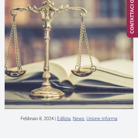
CONTATTACI ONLINE
Febbraio 8, 2024
|
Edilizia
,
News
,
Unione Informa